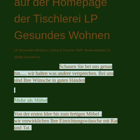
auf der Homepage
der Tischlerei LP
Gesundes Wohnen
LP Gesundes Wohnen, Leding & Paetzke GbR, Neulandstraße 12,
49084 Osnabrück
Schauen Sie bei uns genau
hin..... wir halten was andere versprechen. Bei uns
sind Ihre Wünsche in guten Händen
Mehr als Möbel
Von der ersten Idee bis zum fertigen Möbel -
wir verwirklichen Ihre Einrichtungswünsche mit Rat
und Tat.