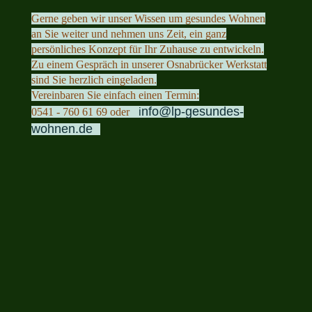
Gerne geben wir unser Wissen um gesundes Wohnen
an Sie weiter und nehmen uns Zeit, ein ganz
persönliches Konzept für Ihr Zuhause zu entwickeln.
Zu einem Gespräch in unserer Osnabrücker Werkstatt
sind Sie herzlich eingeladen.
Vereinbaren Sie einfach einen Termin:
nfo@lp-gesundes-
0541 - 760 61 69 oder
i
wohnen.de